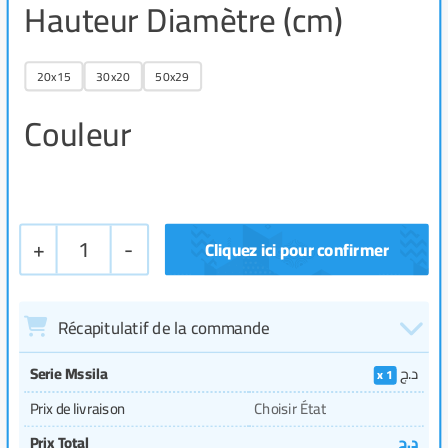
Hauteur Diamètre (cm)
20x15
30x20
50x29
Couleur
+
1
-
Récapitulatif de la commande
Serie Mssila
د.ج
1
Prix de livraison
Choisir État
Prix Total
د.ج