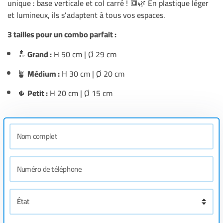
unique : base verticale et col carré ! 🔳🌿 En plastique léger
et lumineux, ils s’adaptent à tous vos espaces.
3 tailles pour un combo parfait :
🔝
Grand :
H 50 cm | Ø 29 cm
🪴
Médium :
H 30 cm | Ø 20 cm
🌵
Petit :
H 20 cm | Ø 15 cm